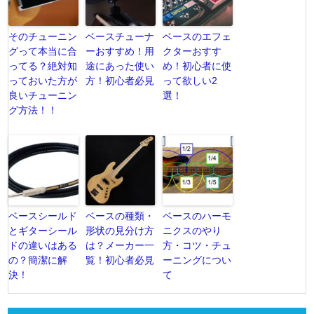
そのチューニン
ベースチューナ
ベースのエフェ
グって本当に合
ーおすすめ！用
クターおすす
ってる？絶対知
途にあった使い
め！初心者に使
っておいた方が
方！初心者必見
って欲しい2
良いチューニン
選！
グ方法！！
ベースシールド
ベースの種類・
ベースのハーモ
とギターシール
形状の見分け方
ニクスのやり
ドの違いはある
は？メーカー一
方・コツ・チュ
の？簡潔に解
覧！初心者必見
ーニングについ
決！
て