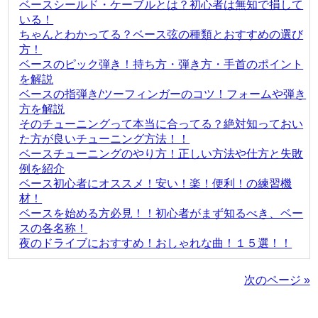
ベースシールド・ケーブルとは？初心者は無知で損して
いる！
ちゃんとわかってる？ベース弦の種類とおすすめの選び
方！
ベースのピック弾き！持ち方・弾き方・手首のポイント
を解説
ベースの指弾き/ツーフィンガーのコツ！フォームや弾き
方を解説
そのチューニングって本当に合ってる？絶対知っておい
た方が良いチューニング方法！！
ベースチューニングのやり方！正しい方法や仕方と失敗
例を紹介
ベース初心者にオススメ！安い！楽！便利！の練習機
材！
ベースを始める方必見！！初心者がまず知るべき、ベー
スの各名称！
夜のドライブにおすすめ！おしゃれな曲！１５選！！
次のページ »