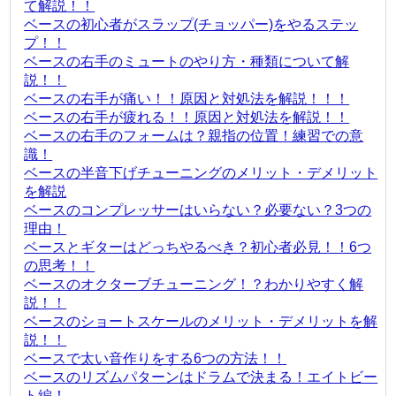
て解説！！
ベースの初心者がスラップ(チョッパー)をやるステッ
プ！！
ベースの右手のミュートのやり方・種類について解
説！！
ベースの右手が痛い！！原因と対処法を解説！！！
ベースの右手が疲れる！！原因と対処法を解説！！
ベースの右手のフォームは？親指の位置！練習での意
識！
ベースの半音下げチューニングのメリット・デメリット
を解説
ベースのコンプレッサーはいらない？必要ない？3つの
理由！
ベースとギターはどっちやるべき？初心者必見！！6つ
の思考！！
ベースのオクターブチューニング！？わかりやすく解
説！！
ベースのショートスケールのメリット・デメリットを解
説！！
ベースで太い音作りをする6つの方法！！
ベースのリズムパターンはドラムで決まる！エイトビー
ト編！