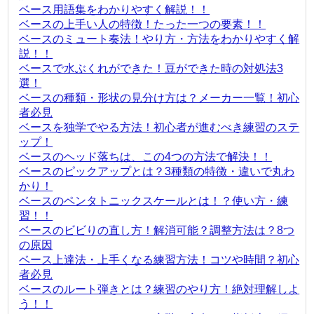
ベース用語集をわかりやすく解説！！
ベースの上手い人の特徴！たった一つの要素！！
ベースのミュート奏法！やり方・方法をわかりやすく解
説！！
ベースで水ぶくれができた！豆ができた時の対処法3
選！
ベースの種類・形状の見分け方は？メーカー一覧！初心
者必見
ベースを独学でやる方法！初心者が進むべき練習のステ
ップ！
ベースのヘッド落ちは、この4つの方法で解決！！
ベースのピックアップとは？3種類の特徴・違いで丸わ
かり！
ベースのペンタトニックスケールとは！？使い方・練
習！！
ベースのビビりの直し方！解消可能？調整方法は？8つ
の原因
ベース上達法・上手くなる練習方法！コツや時間？初心
者必見
ベースのルート弾きとは？練習のやり方！絶対理解しよ
う！！