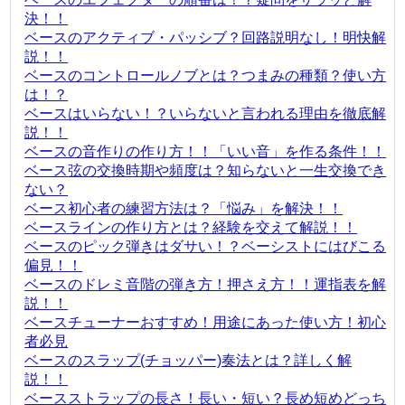
決！！
ベースのアクティブ・パッシブ？回路説明なし！明快解
説！！
ベースのコントロールノブとは？つまみの種類？使い方
は！？
ベースはいらない！？いらないと言われる理由を徹底解
説！！
ベースの音作りの作り方！！「いい音」を作る条件！！
ベース弦の交換時期や頻度は？知らないと一生交換でき
ない？
ベース初心者の練習方法は？「悩み」を解決！！
ベースラインの作り方とは？経験を交えて解説！！
ベースのピック弾きはダサい！？ベーシストにはびこる
偏見！！
ベースのドレミ音階の弾き方！押さえ方！！運指表を解
説！！
ベースチューナーおすすめ！用途にあった使い方！初心
者必見
ベースのスラップ(チョッパー)奏法とは？詳しく解
説！！
ベースストラップの長さ！長い・短い？長め短めどっち