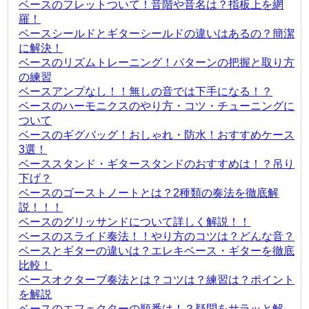
ベースのフレットついて！音階や音名は？指板上を網
羅！
ベースシールドとギターシールドの違いはあるの？簡潔
に解決！
ベースのリズムトレーニング！パターンの把握と取り方
の練習
ベースアンプなし！！無しの音では下手になる！？
ベースのハーモニクスのやり方・コツ・チューニングに
ついて
ベースのギグバッグ！おしゃれ・防水！おすすめケース
3選！
ベーススタンド・ギタースタンドのおすすめは！？吊り
下げ？
ベースのゴーストノートとは？2種類の奏法を徹底解
説！！！
ベースのグリッサンドについて詳しく解説！！
ベースのスライド奏法！！やり方のコツは？どんな音？
ベースとギターの違いは？エレキベース・ギターを徹底
比較！
ベースオクターブ奏法とは？コツは？練習は？ポイント
を解説
ベースのエフェクターの順番は！？疑問をサラッと解