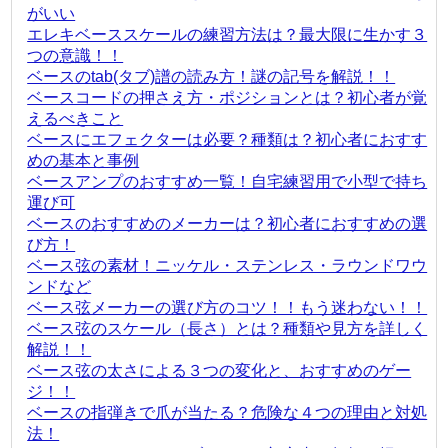
がいい
エレキベーススケールの練習方法は？最大限に生かす３
つの意識！！
ベースのtab(タブ)譜の読み方！謎の記号を解説！！
ベースコードの押さえ方・ポジションとは？初心者が覚
えるべきこと
ベースにエフェクターは必要？種類は？初心者におすす
めの基本と事例
ベースアンプのおすすめ一覧！自宅練習用で小型で持ち
運び可
ベースのおすすめのメーカーは？初心者におすすめの選
び方！
ベース弦の素材！ニッケル・ステンレス・ラウンドワウ
ンドなど
ベース弦メーカーの選び方のコツ！！もう迷わない！！
ベース弦のスケール（長さ）とは？種類や見方を詳しく
解説！！
ベース弦の太さによる３つの変化と、おすすめのゲー
ジ！！
ベースの指弾きで爪が当たる？危険な４つの理由と対処
法！