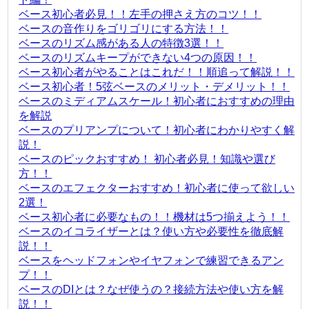
ベース初心者必見！！左手の押さえ方のコツ！！
ベースの音作りをゴリゴリにする方法！！
ベースのリズム感がある人の特徴3選！！
ベースのリズムキープができない4つの原因！！
ベース初心者がやることはこれだ！！順追って解説！！
ベース初心者！5弦ベースのメリット・デメリット！！
ベースのミディアムスケール！初心者におすすめの理由
を解説
ベースのプリアンプについて！初心者にわかりやすく解
説！
ベースのピックおすすめ！ 初心者必見！知識や選び
方！！
ベースのエフェクターおすすめ！初心者に使って欲しい
2選！
ベース初心者に必要なもの！！機材は5つ揃えよう！！
ベースのイコライザーとは？使い方や必要性を徹底解
説！！
ベースをヘッドフォンやイヤフォンで練習できるアン
プ！！
ベースのDIとは？なぜ使うの？接続方法や使い方を解
説！！