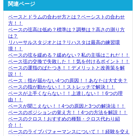
関連ページ
ベースとドラムの合わせ方とは？ベーシストの合わせ
方！！
ベースの弦高は低め？標準は？調整は？高さの測り方
は？
リハーサルスタジオとは？リハスタは最高の練習環
境！！
ベースの弦を緩める？緩めない？私の主張はこれだ！！
ベース弦の交換で失敗した！！気を付けるポイント！！
ベースの運指のばたつき！！デメリットと改善策を解
説！！
ベース：指が届かない4つの原因！！あなたは大丈夫？
ベースの指が動かない！！ストレッチで解決！！
ベースが上手くならない！！上達しない！！6つの理
由！！
ベースが聞こえない！！4つの原因と3つの解決法！！
ベースのポジションの覚え方！！4つの方法を解説！！
ベースのクロス！おすすめの種類・クロス代わり紹
介！！
ベースのライブパフォーマンスについて！！経験を交え